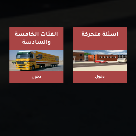
اسئلة متحركة
الفئات الخامسة
والسادسة
دخول
دخول