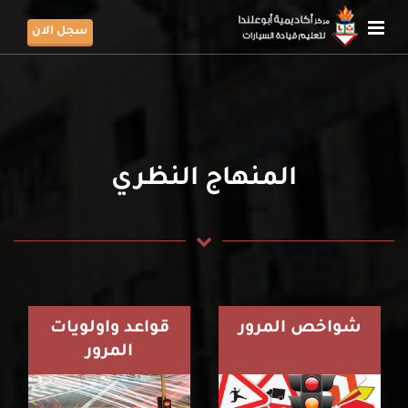
سجل الان
المنهاج النظري
شواخص المرور
قواعد واولويات
المرور